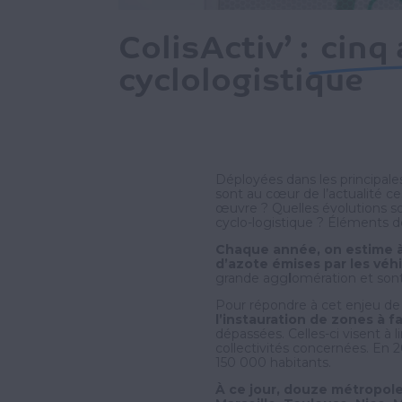
ColisActiv’ :
cinq
cyclologistique
Déployées dans les principale
sont au cœur de l’actualité c
œuvre ? Quelles évolutions so
cyclo-logistique ? Éléments d
Chaque année, on estime à 
d’azote émises par les véh
grande agg
l
omération et sont
Pour répondre à cet enjeu de
l’instauration de zones à f
dépassées. Celles-ci visent à l
collectivités concernées. En 2
150 000 habitants.
À ce jour, douze métropoles