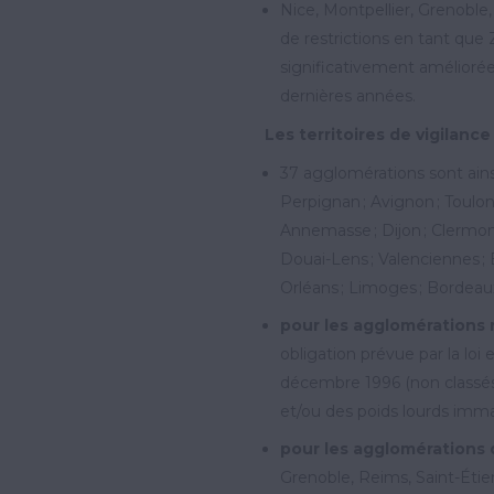
Nice, Montpellier, Grenoble,
de restrictions en tant que ZF
significativement améliorée
dernières années.
Les territoires de vigilance
37 agglomérations sont ainsi
Perpignan ; Avignon ; Toulon
Annemasse ; Dijon ; Clermont
Douai-Lens ; Valenciennes ; B
Orléans ; Limoges ; Bordeaux
pour les agglomérations 
obligation prévue par la loi e
décembre 1996 (non classés)
et/ou des poids lourds imma
pour les agglomérations 
Grenoble, Reims, Saint-Étie