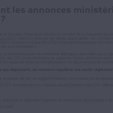
t les annonces ministéri
 ?
el le 10 juillet, Christophe Béchu, le ministre de la Transition éc
unication
visant à
« préciser les règles applicables »
et
« tordre 
mment
« conduit à ce que [les ZFE] soient parfois perçues comme u
s les plus modestes »
.
e. La communication du ministère distingue cependant deux types
s : les ZFE et les territoires de vigilance. Cette
« précision sém
les seuils de celles qui les dépassent, et deux niveaux de contra
 qui dépassent, de manière régulière, les seuils réglementai
de la qualité de l’air, les agglomérations concernées par les dép
2 ZFE actuellement en vigueur, seules 5 restent des ZFE effective
especter le calendrier législatif de restrictions aboutissant à des 
en 2025 ;