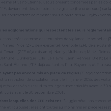
 Reims et Saint-Etienne, jusqu’à présent concernées par les obliga
E, deviennent des territoires de vigilance (lire ci-dessous) car la q
, leur permettant de repasser sous la barre des 40 µg/m3 pendan
 (les agglomérations qui respectent les seuils réglementaires
 considérées comme des territoires de vigilance : Montpellier (ZF
 ; Nîmes ; Nice (ZFE déjà existante) ; Grenoble (ZFE déjà existant
-Ferrand (ZFE déjà existante) ; Nancy ; Mulhouse ; Metz ; Reims (
éthune ; Dunkerque ; Lille ; Le Havre ; Caen ; Rennes ; Brest ; Le M
 ; Saint-Étienne (ZFE déjà existante) ; Pau ; Bayonne ; et Toulouse
n’ayant pas encore mis en place de règles
(31 agglomérations
er
st la restriction de circulation, avant le 1
janvier 2025, des voitu
 et/ou des véhicules utilitaires légers immatriculés avant le 30
triculés avant le 30 septembre 2001 ;
dans lesquelles des ZFE existent
(6 agglomérations concernées
nne et Toulouse) : elles ont toutes au moins mis en place les res