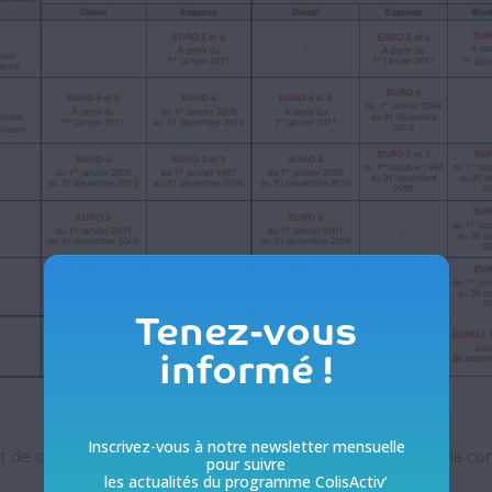
Tenez-vous
informé !
Inscrivez-vous à notre newsletter mensuelle
 de classer les zones urbaines concernées, en fonction de la co
pour suivre
les actualités du programme ColisActiv’