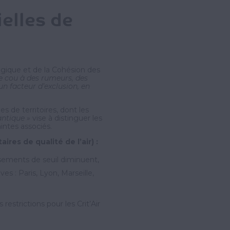
elles de
ologique et de la Cohésion des
le cou à des rumeurs, des
n facteur d’exclusion, en
 de territoires, dont les
antique »
vise à distinguer les
intes associés.
res de qualité de l’air) :
assements de seuil diminuent,
s : Paris, Lyon, Marseille,
restrictions pour les Crit’Air