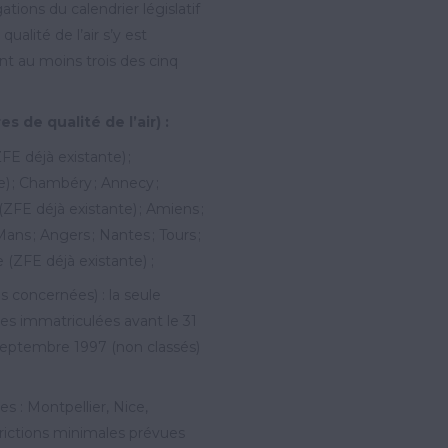
tions du calendrier législatif
ualité de l’air s’y est
t au moins trois des cinq
 de qualité de l’air) :
E déjà existante) ;
e) ; Chambéry ; Annecy ;
ZFE déjà existante) ; Amiens ;
ans ; Angers ; Nantes ; Tours ;
 (ZFE déjà existante) ;
 concernées) : la seule
res immatriculées avant le 31
 septembre 1997 (non classés)
 : Montpellier, Nice,
trictions minimales prévues