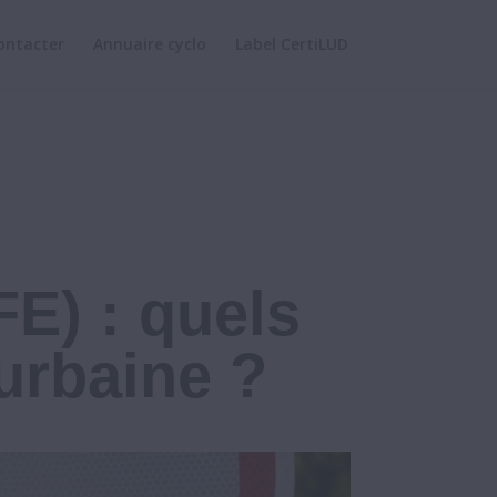
ontacter
Annuaire cyclo
Label CertiLUD
FE) : quels
 urbaine ?