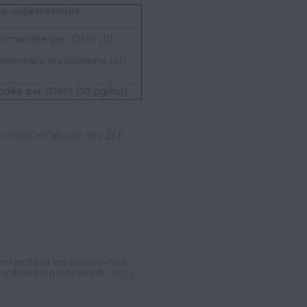
te réglementaire
ommandée par l’OMS (10
glementaire européenne (40
ndée par l’OMS (10 µg/m3)
er de mise en œuvre des ZFE
ement par les collectivités
ilitaires, poids lourds, etc.),