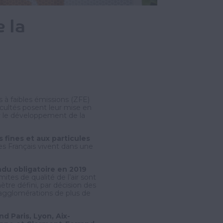
e la
 à faibles émissions (ZFE)
icultés posent leur mise en
r le développement de la
fines et aux particules
es Français vivent dans une
endu obligatoire en 2019
mites de qualité de l’air sont
mètre défini, par décision des
s agglomérations de plus de
d Paris, Lyon, Aix-