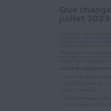
Que changen
juillet 2023
À l’issue d’un comité ministéri
territoires, a
publié une comm
“fake news” »
, qui ont nota
particulier de nos concitoyen
Officiellement, rien ne chang
noms seront désormais distinct
agglomérations qui respectent 
Les ZFE (les agglomérations
en raison de l’amélioration 
année après année. Sur les 1
Rouen, Strasbourg ;
ces cinq métropoles doivent r
4 en 2024 puis les Crit’Air 3 