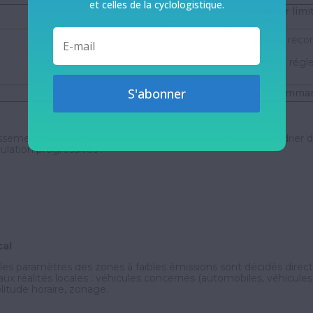
et celles de la cyclologistique.
Dépassement de la valeur limi
européenne (40 µg/m3)
Dépassement de la valeur rec
µg/m3)
Respect de la valeur limite ré
µg/m3)
S'abonner
Respect de la valeur recomma
ssement des seuils de qualité de l’air (> 40 µg/m3), le calendri
culation progressives :
cal
les paramètres des zones à faibles émissions sont décidés direct
 aux réalités locales : véhicules concernés (automobiles, véhicules ut
plitude horaire, zonage.