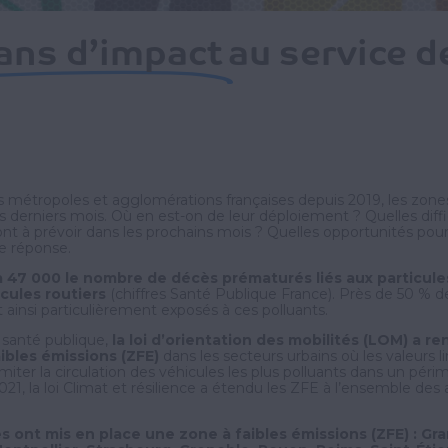
 ans d’impact
au service d
s métropoles et agglomérations françaises depuis 2019, les zones
es derniers mois. Où en est-on de leur déploiement ? Quelles diff
nt à prévoir dans les prochains mois ? Quelles opportunités pou
e réponse.
47 000 le nombre de décès prématurés liés aux particules 
icules routiers
(chiffres Santé Publique France). Près de 50 % d
 ainsi particulièrement exposés à ces polluants.
 santé publique,
la loi d’orientation des mobilités (LOM) a r
aibles émissions (ZFE)
dans les secteurs urbains où les valeurs li
imiter la circulation des véhicules les plus polluants dans un péri
021, la loi Climat et résilience a étendu les ZFE à l’ensemble de
 ont mis en place une zone à faibles émissions (ZFE) : Gran