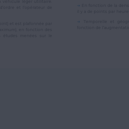
véhicule léger utilitaire.
➜
En fonction de la densi
’ordre et l’opérateur de
il y a de points par heure
➜
Temporelle et géogra
point) et est plafonnée par
fonction de l’augmentatio
maximum), en fonction des
es études menées sur le