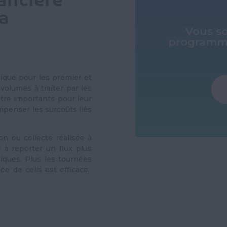
nancière
a
Vous so
programme
stique pour les premier et
 volumes à traiter par les
être importants pour leur
mpenser les surcoûts liés
n ou collecte réalisée à
s à reporter un flux plus
iques. Plus les tournées
ée de colis est efficace,