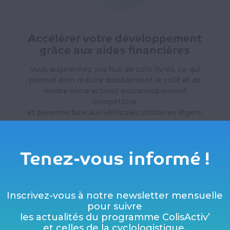
Accélérer votre développement
grâce aux aides financières
Vous augmentez vos flux de colis livrés, ce qui
permet d’en réduire durablement le coût et de
rendre votre activité économiquement
compétitive
et pérenne face aux véhicules utilitaires légers.
Tenez-vous informé !
Inscrivez-vous à notre newsletter mensuelle
pour suivre
les actualités du programme ColisActiv’
et celles de la cyclologistique.