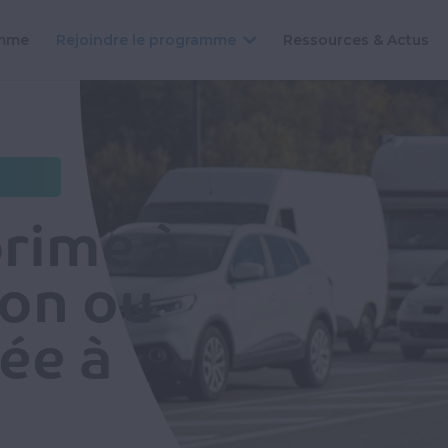
amme
Rejoindre le programme
Ressources & Actus
rime à
son ou
sée à