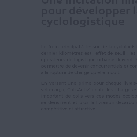
Une incitation fi
pour développer l
cyclologistique
Le frein principal à l’essor de la cyclologi
dernier kilomètres est l’effet de seuil : les
opérateurs de logistique urbaine doivent 
permettre de devenir concurrentiels et co
à la rupture de charge qu’elle induit.
En versant une prime pour chaque livraiso
vélo-cargo, ColisActiv’ incite les chargeur
important de colis vers ces modes écolog
se densifient et plus la livraison décarbon
compétitive et attractive.