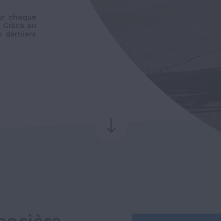
ur chaque
. Grâce au
s derniers
"