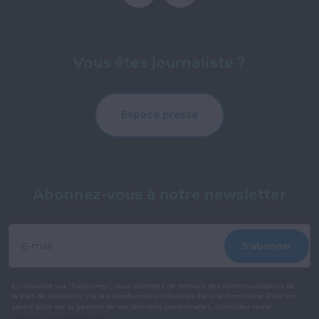
Vous êtes journaliste ?
Espace presse
Abonnez-vous à notre newsletter
S'abonner
En cliquant sur “S’abonner”, vous acceptez de recevoir des communications de
la part de ColisActiv’ via les coordonnées collectées dans le formulaire. Pour en
savoir plus sur la gestion de vos données personnelles, consultez notre
politique de confidentialité
.